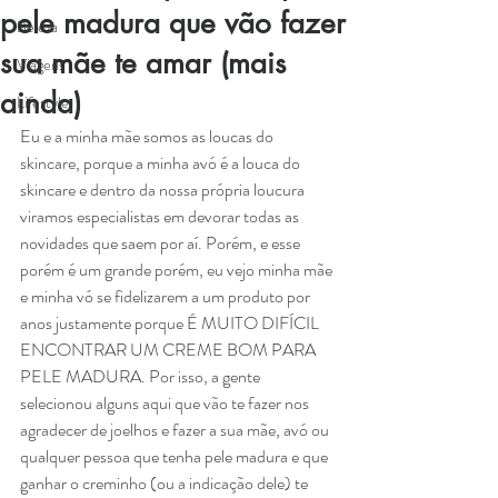
pele madura que vão fazer
Beleza
sua mãe te amar (mais
Viagens
ainda)
Lifestyle
Eu e a minha mãe somos as loucas do 
skincare, porque a minha avó é a louca do 
skincare e dentro da nossa própria loucura 
viramos especialistas em devorar todas as 
novidades que saem por aí. Porém, e esse 
porém é um grande porém, eu vejo minha mãe 
e minha vó se fidelizarem a um produto por 
anos justamente porque É MUITO DIFÍCIL 
ENCONTRAR UM CREME BOM PARA 
PELE MADURA. Por isso, a gente 
selecionou alguns aqui que vão te fazer nos 
agradecer de joelhos e fazer a sua mãe, avó ou 
qualquer pessoa que tenha pele madura e que 
ganhar o creminho (ou a indicação dele) te 